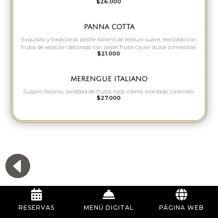
$26.000
PANNA COTTA
Exquisito y tradicional postre italiano de textura suave, realizado con
frutos de estación decorado con papel frutal caviar dulce comestible.
$21.000
MERENGUE ITALIANO
Suspiro italiano, variedad de frutos rojos, crema montada, caramelo.
$27.000
D



RESERVAS
MENÚ DIGITAL
PÁGINA WEB